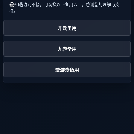
开云入口-欧联倒计时，阿贾克斯冲刺阶段完成体
检，细节引发关注，赛场秩序良好，控场能力受
关注的简单介绍
2026-02-24
开云官网-关于热火不断突破！，库里连续十五场
比赛得分超过战术调整比赛高潮迭起的信息
2025-09-10
开云体育-包含上海申花内部会议纪要流出：今晨
回应争议，意大利杯使命明确，细节决定成败的
词条
2026-02-21