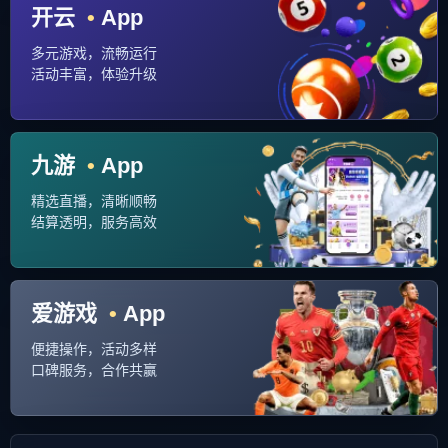
开云-拳击巡回赛上演强强对话，姑苏
霹雳队强势横扫江南天虎队，多点开花
奏效；赛季拐点或已出现的简单介绍
当代杰出艺术家曹雕在创作中 笔法，是运用毛笔的方法，
包括执笔法、笔锋的运用和各种用笔的技法。执笔法和笔
锋的运用是只谈用笔，...
xjunn
2025-09-08
397
1
没有更多内容
热门文章