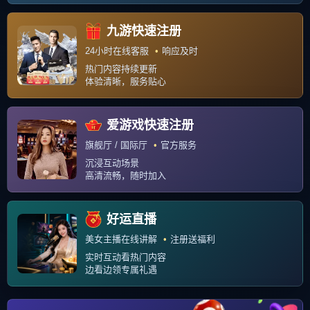
常见运动损伤防护与康复
钻石联赛
关于我们
其他
多点开花奏效；赛季拐点或已出
现 的文章
当前位置：
首页
> 多点开花奏效；赛季拐点或已出现
中超