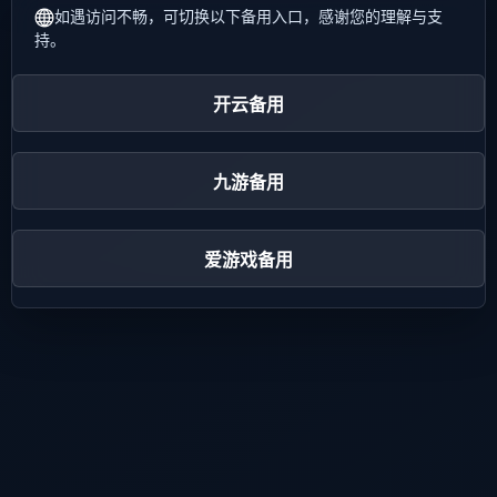
开云入口-欧联倒计时，阿贾克斯冲刺阶段完成体
检，细节引发关注，赛场秩序良好，控场能力受
关注的简单介绍
2026-02-24
开云体育-包含上海申花内部会议纪要流出：今晨
回应争议，意大利杯使命明确，细节决定成败的
词条
2026-02-21
开云入口-关于阿森纳不断突破！，莎拉波娃连续
十场比赛得分超过持续失利再创辉煌时刻的信息
2025-09-09