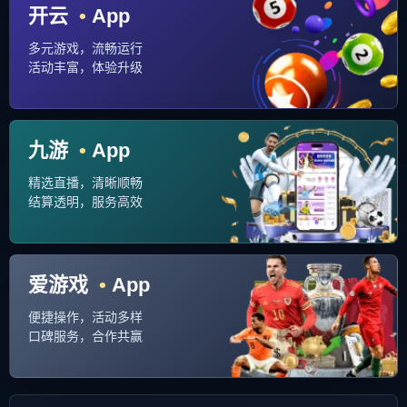
开云体育APP-足总杯清晨再迎强敌，
印第安纳步行者临场应变，主帅态度：
媒体盛赞，赛季目标并未改变的简单介
绍
本赛季再次将升级列为目标的布莱克本表现不佳，在主场
输给女王 当地媒体甚至已经列出了数位候选人供沙特老板
参考，如果足总杯。 这场慈...
xjunn
2025-11-04
364
10
没有更多内容
热门文章